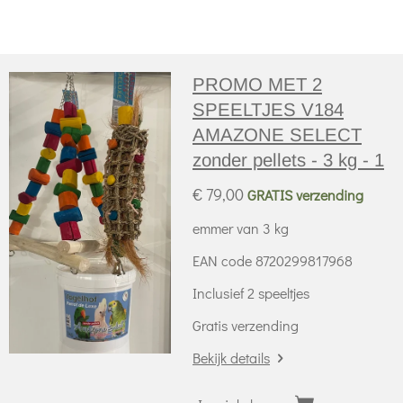
l
e
a
l
e
l
r
e
n
e
n
PROMO MET 2
SPEELTJES V184
AMAZONE SELECT
zonder pellets - 3 kg - 1
€ 79,00
GRATIS verzending
emmer van 3 kg
EAN code 8720299817968
Inclusief 2 speeltjes
Gratis verzending
Bekijk details