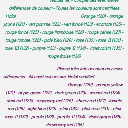
différences de couleur - Toutes les couleurs sont certifiées
Halal Orange (120) - orange
jaune (121) - vert pomme (122) - vert foncé (123) - ecarlate (125) -
rouge foncé (125) - rouge framboise (126) - rouge cérise (127) -
touge tomate (128) - pale bleu (129) - rose (130) - rose II (131) -
rose III (132) - purpre (133) - pupre II (134) - violet raisin (135) -
rouge fraise (136)
Please take into account any color
differences - All used colours are Halal certified
Orange (120) - orange yellow
(121) - apple green (122) - dark green (123) - scarlet red (124) -
dark red (125) - raspberry red (126) - cherry red (127) - tomato
red (128) - light blue (129) - pink (130) - pink rose (131) - pink
rose II (132) - purple (133) - purple II (134) - violet grape (135) -
strawberry red (136)