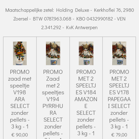
Maatschappelijke zetel: Holding Deluxe - Kerkhoflei 76, 2980
Zoersel - BTW 0787.963.068 - KBO 0432990182 - VEN
2.341.292 - KvK Antwerpen
PROMO
PROMO
PROMO
PROMO
zaad met
Zaad
MET 2
MET 2
speeltje
met 2
SPEELTJ
SPEELTJ
V198
speeltjes
ES V184
ES V178
ARA
V194
AMAZON
PAPEGAA
SELECT
PYRRHU
E
I SELECT
zonder
RA
SELECT
zonder
pellets -
SELECT
zonder
pellets -
3 kg - 1
zonder
pellets -
3 kg - 1
pellets -
3 kg - 1
€ 90,00
€ 79,00