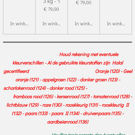
3 kg - 1
€ 79,00
€ 79,00
In winkelwagen
In winkelwagen
In winkelwagen
In winkelwag
Houd rekening met eventuele
kleurverschillen - Al de gebruikte kleurstoffen zijn Halal
gecertifieerd Oranje (120) - Geel
oranje (121) - appelgroen (122) - donker groen (123) -
scharlakenrood (124) - donker rood (125) -
framboos rood (126) - kersenrood (127) - tomatenrood (128) -
lichtblauw (129) - roze (130) - rooskleurig (131) - rooskleurig II
(132) - paars (133) - paars II (134) - druivenpaars (135) -
aardbeienrood (136)
Veuillez tenir compte des éventuelles