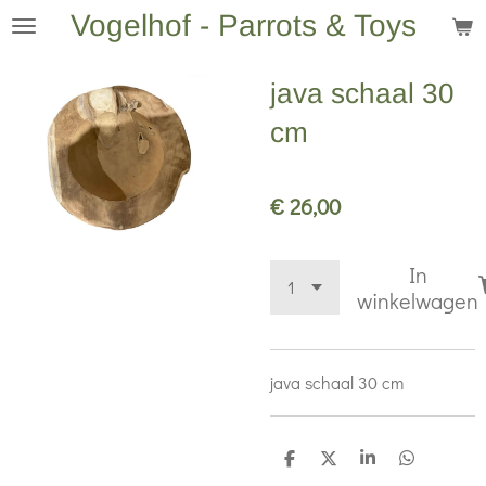
Vogelhof - Parrots & Toys
Ga
direct
naar
java schaal 30
de
cm
hoofdinhoud
€ 26,00
In
winkelwagen
java schaal 30 cm
D
D
S
D
e
e
h
e