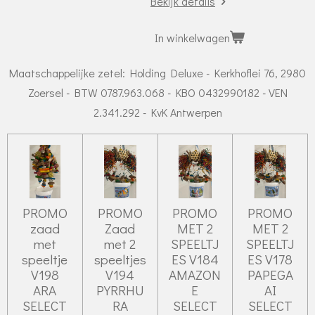
Bekijk details
In winkelwagen
Maatschappelijke zetel: Holding Deluxe - Kerkhoflei 76, 2980
Zoersel - BTW 0787.963.068 - KBO 0432990182 - VEN
2.341.292 - KvK Antwerpen
PROMO
PROMO
PROMO
PROMO
zaad
Zaad
MET 2
MET 2
met
met 2
SPEELTJ
SPEELTJ
speeltje
speeltjes
ES V184
ES V178
V198
V194
AMAZON
PAPEGA
ARA
PYRRHU
E
AI
SELECT
RA
SELECT
SELECT