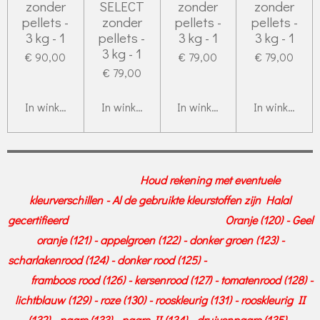
zonder
SELECT
zonder
zonder
pellets -
zonder
pellets -
pellets -
3 kg - 1
pellets -
3 kg - 1
3 kg - 1
3 kg - 1
€ 90,00
€ 79,00
€ 79,00
€ 79,00
In winkelwagen
In winkelwagen
In winkelwagen
In winkelwag
Houd rekening met eventuele
kleurverschillen - Al de gebruikte kleurstoffen zijn Halal
gecertifieerd Oranje (120) - Geel
oranje (121) - appelgroen (122) - donker groen (123) -
scharlakenrood (124) - donker rood (125) -
framboos rood (126) - kersenrood (127) - tomatenrood (128) -
lichtblauw (129) - roze (130) - rooskleurig (131) - rooskleurig II
(132) - paars (133) - paars II (134) - druivenpaars (135) -