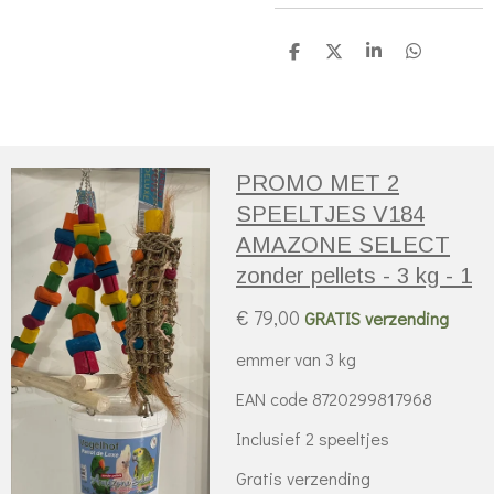
D
D
S
D
e
e
h
e
l
e
a
l
e
l
r
e
n
e
n
PROMO MET 2
SPEELTJES V184
AMAZONE SELECT
zonder pellets - 3 kg - 1
€ 79,00
GRATIS verzending
emmer van 3 kg
EAN code 8720299817968
Inclusief 2 speeltjes
Gratis verzending