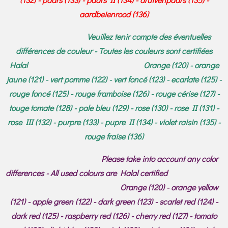
aardbeienrood (136)
Veuillez tenir compte des éventuelles
différences de couleur - Toutes les couleurs sont certifiées
Halal Orange (120) - orange
jaune (121) - vert pomme (122) - vert foncé (123) - ecarlate (125) -
rouge foncé (125) - rouge framboise (126) - rouge cérise (127) -
touge tomate (128) - pale bleu (129) - rose (130) - rose II (131) -
rose III (132) - purpre (133) - pupre II (134) - violet raisin (135) -
rouge fraise (136)
Please take into account any color
differences - All used colours are Halal certified
Orange (120) - orange yellow
(121) - apple green (122) - dark green (123) - scarlet red (124) -
dark red (125) - raspberry red (126) - cherry red (127) - tomato