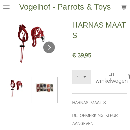
Vogelhof - Parrots & Toys
Ga
direct
naar
HARNAS MAAT
de
S
hoofdinhoud
€ 39,95
In
winkelwagen
HARNAS MAAT S
BIJ OPMERKING KLEUR
AANGEVEN