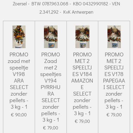
Zoersel - BTW 0787.963.068 - KBO 0432990182 - VEN
2.341.292 - KvK Antwerpen
PROMO
PROMO
PROMO
PROMO
zaad met
Zaad
MET 2
MET 2
speeltje
met 2
SPEELTJ
SPEELTJ
V198
speeltjes
ES V184
ES V178
ARA
V194
AMAZON
PAPEGAA
SELECT
PYRRHU
E
I SELECT
zonder
RA
SELECT
zonder
pellets -
SELECT
zonder
pellets -
3 kg - 1
zonder
pellets -
3 kg - 1
pellets -
3 kg - 1
€ 90,00
€ 79,00
3 kg - 1
€ 79,00
€ 79,00