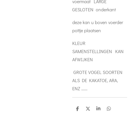
voermaat LARGE
GESLOTEN onderkant
deze kan u boven voerder
pottje plaatsen
KLEUR
SAMENSTELLINGEN KAN
AFWIJKEN
GROTE VOGEL SOORTEN
ALS DE KAKATOE, ARA,
ENZ .......
D
D
S
D
e
e
h
e
l
e
a
l
e
l
r
e
n
e
n