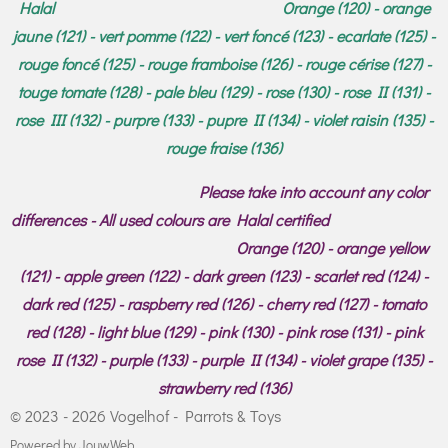
Halal Orange (120) - orange
jaune (121) - vert pomme (122) - vert foncé (123) - ecarlate (125) -
rouge foncé (125) - rouge framboise (126) - rouge cérise (127) -
touge tomate (128) - pale bleu (129) - rose (130) - rose II (131) -
rose III (132) - purpre (133) - pupre II (134) - violet raisin (135) -
rouge fraise (136)
Please take into account any color
differences - All used colours are Halal certified
Orange (120) - orange yellow
(121) - apple green (122) - dark green (123) - scarlet red (124) -
dark red (125) - raspberry red (126) - cherry red (127) - tomato
red (128) - light blue (129) - pink (130) - pink rose (131) - pink
rose II (132) - purple (133) - purple II (134) - violet grape (135) -
strawberry red (136)
© 2023 - 2026 Vogelhof - Parrots & Toys
Powered by
JouwWeb