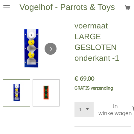
Vogelhof - Parrots & Toys
Ga
direct
naar
voermaat
de
LARGE
hoofdinhoud
GESLOTEN
onderkant -1
€ 69,00
GRATIS verzending
In
winkelwagen