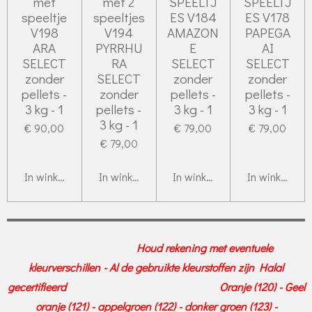
met
met 2
SPEELTJ
SPEELTJ
speeltje
speeltjes
ES V184
ES V178
V198
V194
AMAZON
PAPEGA
ARA
PYRRHU
E
AI
SELECT
RA
SELECT
SELECT
zonder
SELECT
zonder
zonder
pellets -
zonder
pellets -
pellets -
3 kg - 1
pellets -
3 kg - 1
3 kg - 1
3 kg - 1
€ 90,00
€ 79,00
€ 79,00
€ 79,00
In winkelwagen
In winkelwagen
In winkelwagen
In winkelwag
Houd rekening met eventuele
kleurverschillen - Al de gebruikte kleurstoffen zijn Halal
gecertifieerd Oranje (120) - Geel
oranje (121) - appelgroen (122) - donker groen (123) -