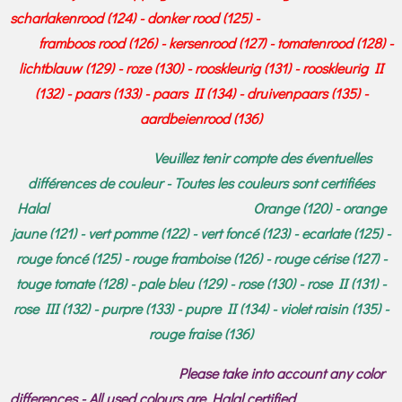
scharlakenrood (124) - donker rood (125) -
framboos rood (126) - kersenrood (127) - tomatenrood (128) -
lichtblauw (129) - roze (130) - rooskleurig (131) - rooskleurig II
(132) - paars (133) - paars II (134) - druivenpaars (135) -
aardbeienrood (136)
Veuillez tenir compte des éventuelles
différences de couleur - Toutes les couleurs sont certifiées
Halal Orange (120) - orange
jaune (121) - vert pomme (122) - vert foncé (123) - ecarlate (125) -
rouge foncé (125) - rouge framboise (126) - rouge cérise (127) -
touge tomate (128) - pale bleu (129) - rose (130) - rose II (131) -
rose III (132) - purpre (133) - pupre II (134) - violet raisin (135) -
rouge fraise (136)
Please take into account any color
differences - All used colours are Halal certified