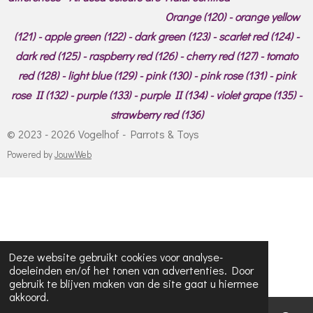
Orange (120) - orange yellow
(121) - apple green (122) - dark green (123) - scarlet red (124) -
dark red (125) - raspberry red (126) - cherry red (127) - tomato
red (128) - light blue (129) - pink (130) - pink rose (131) - pink
rose II (132) - purple (133) - purple II (134) - violet grape (135) -
strawberry red (136)
© 2023 - 2026 Vogelhof - Parrots & Toys
Powered by
JouwWeb
Deze website gebruikt cookies voor analyse-
doeleinden en/of het tonen van advertenties. Door
gebruik te blijven maken van de site gaat u hiermee
akkoord.