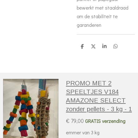
bewerkt met staaldraad
om de stabiliteit te
garanderen
D
D
S
D
e
e
h
e
l
e
a
l
e
l
r
e
n
e
n
PROMO MET 2
SPEELTJES V184
AMAZONE SELECT
zonder pellets - 3 kg - 1
€ 79,00
GRATIS verzending
emmer van 3 kg