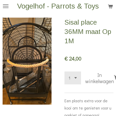
Vogelhof - Parrots & Toys
Ga
direct
naar
Sisal place
de
36MM maat Op
hoofdinhoud
1M
€ 24,00
In
winkelwagen
Een plaats extra voor de
kooi om te genieten voor u
parkiet of papegaai