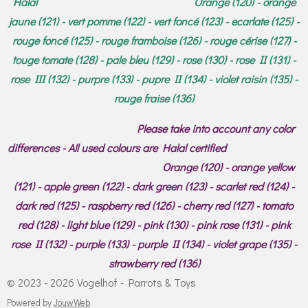
Halal Orange (120) - orange
jaune (121) - vert pomme (122) - vert foncé (123) - ecarlate (125) -
rouge foncé (125) - rouge framboise (126) - rouge cérise (127) -
touge tomate (128) - pale bleu (129) - rose (130) - rose II (131) -
rose III (132) - purpre (133) - pupre II (134) - violet raisin (135) -
rouge fraise (136)
Please take into account any color
differences - All used colours are Halal certified
Orange (120) - orange yellow
(121) - apple green (122) - dark green (123) - scarlet red (124) -
dark red (125) - raspberry red (126) - cherry red (127) - tomato
red (128) - light blue (129) - pink (130) - pink rose (131) - pink
rose II (132) - purple (133) - purple II (134) - violet grape (135) -
strawberry red (136)
© 2023 - 2026 Vogelhof - Parrots & Toys
Powered by
JouwWeb