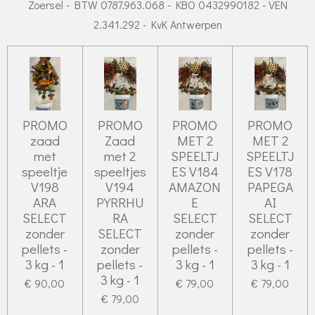
Zoersel - BTW 0787.963.068 - KBO 0432990182 - VEN
2.341.292 - KvK Antwerpen
PROMO
PROMO
PROMO
PROMO
zaad
Zaad
MET 2
MET 2
met
met 2
SPEELTJ
SPEELTJ
speeltje
speeltjes
ES V184
ES V178
V198
V194
AMAZON
PAPEGA
ARA
PYRRHU
E
AI
SELECT
RA
SELECT
SELECT
zonder
SELECT
zonder
zonder
pellets -
zonder
pellets -
pellets -
3 kg - 1
pellets -
3 kg - 1
3 kg - 1
3 kg - 1
€ 90,00
€ 79,00
€ 79,00
€ 79,00