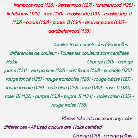
framboos rood (126) - kersenrood (127) - tomatenrood (128) -
lichtblauw (129) - roze (130) - rooskleurig (131) - rooskleurig II
(132) - paars (133) - paars II (134) - druivenpaars (135) -
aardbeienrood (136)
Veuillez tenir compte des éventuelles
différences de couleur - Toutes les couleurs sont certifiées
Halal Orange (120) - orange
jaune (121) - vert pomme (122) - vert foncé (123) - ecarlate (125) -
rouge foncé (125) - rouge framboise (126) - rouge cérise (127) -
touge tomate (128) - pale bleu (129) - rose (130) - rose II (131) -
rose III (132) - purpre (133) - pupre II (134) - violet raisin (135) -
rouge fraise (136)
Please take into account any color
differences - All used colours are Halal certified
Orange (120) - orange yellow