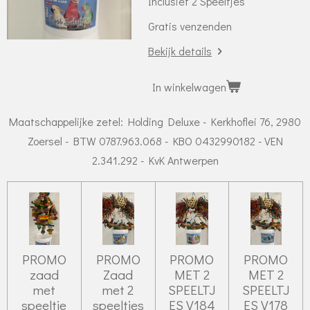
Inclusief 2 Speeltjes
Gratis venzenden
Bekijk details
In winkelwagen
Maatschappelijke zetel: Holding Deluxe - Kerkhoflei 76, 2980
Zoersel - BTW 0787.963.068 - KBO 0432990182 - VEN
2.341.292 - KvK Antwerpen
PROMO
PROMO
PROMO
PROMO
zaad
Zaad
MET 2
MET 2
met
met 2
SPEELTJ
SPEELTJ
speeltje
speeltjes
ES V184
ES V178