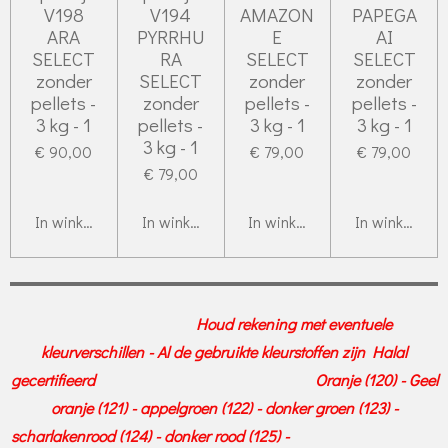
V198
V194
AMAZON
PAPEGA
ARA
PYRRHU
E
AI
SELECT
RA
SELECT
SELECT
zonder
SELECT
zonder
zonder
pellets -
zonder
pellets -
pellets -
3 kg - 1
pellets -
3 kg - 1
3 kg - 1
3 kg - 1
€ 90,00
€ 79,00
€ 79,00
€ 79,00
In winkelwagen
In winkelwagen
In winkelwagen
In winkelwag
Houd rekening met eventuele
kleurverschillen - Al de gebruikte kleurstoffen zijn Halal
gecertifieerd Oranje (120) - Geel
oranje (121) - appelgroen (122) - donker groen (123) -
scharlakenrood (124) - donker rood (125) -