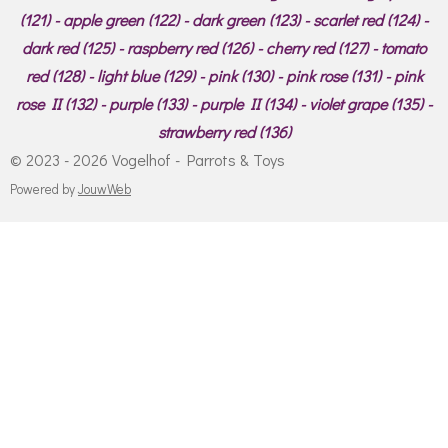
(121) - apple green (122) - dark green (123) - scarlet red (124) -
dark red (125) - raspberry red (126) - cherry red (127) - tomato
red (128) - light blue (129) - pink (130) - pink rose (131) - pink
rose II (132) - purple (133) - purple II (134) - violet grape (135) -
strawberry red (136)
© 2023 - 2026 Vogelhof - Parrots & Toys
Powered by
JouwWeb