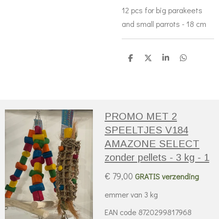
12 pcs for big parakeets
and small parrots - 18 cm
D
D
S
D
e
e
h
e
l
e
a
l
e
l
r
e
n
e
n
PROMO MET 2
SPEELTJES V184
AMAZONE SELECT
zonder pellets - 3 kg - 1
€ 79,00
GRATIS verzending
emmer van 3 kg
EAN code 8720299817968