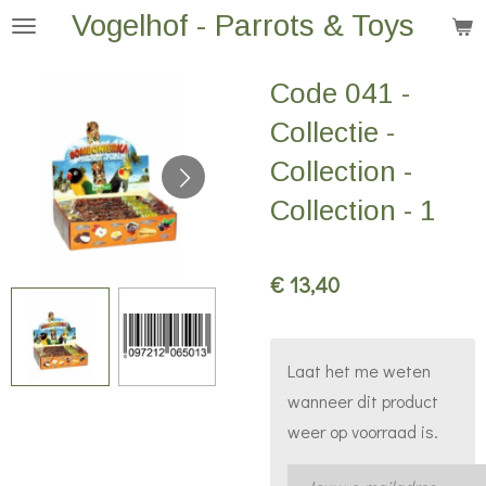
Vogelhof - Parrots & Toys
Ga
direct
naar
Code 041 -
de
Collectie -
hoofdinhoud
Collection -
Collection - 1
€ 13,40
Laat het me weten
wanneer dit product
weer op voorraad is.