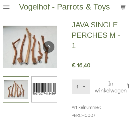
Vogelhof - Parrots & Toys
Ga
direct
naar
JAVA SINGLE
de
PERCHES M -
hoofdinhoud
1
€ 16,40
In
winkelwagen
Artikelnummer:
PERCH0007