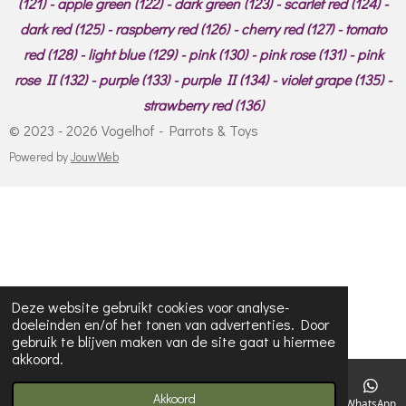
(121) - apple green (122) - dark green (123) - scarlet red (124) -
dark red (125) - raspberry red (126) - cherry red (127) - tomato
red (128) - light blue (129) - pink (130) - pink rose (131) - pink
rose II (132) - purple (133) - purple II (134) - violet grape (135) -
strawberry red (136)
© 2023 - 2026 Vogelhof - Parrots & Toys
Powered by
JouwWeb
Deze website gebruikt cookies voor analyse-
doeleinden en/of het tonen van advertenties. Door
gebruik te blijven maken van de site gaat u hiermee
akkoord.
Akkoord
E-mailadres
Telefoonnummer
Kaart
WhatsApp