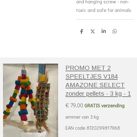
and hanging screw - non-
toxic and safe for animals
D
D
S
D
e
e
h
e
l
e
a
l
e
l
r
e
n
e
n
PROMO MET 2
SPEELTJES V184
AMAZONE SELECT
zonder pellets - 3 kg - 1
€ 79,00
GRATIS verzending
emmer van 3 kg
EAN code 8720299817968