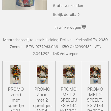
Gratis venzenden
Bekijk details
In winkelwagen
Maatschappelijke zetel: Holding Deluxe - Kerkhoflei 76, 2980
Zoersel - BTW 0787.963.068 - KBO 0432990182 - VEN
2.341.292 - KvK Antwerpen
PROMO
PROMO
PROMO
PROMO
zaad
Zaad
MET 2
MET 2
met
met 2
SPEELTJ
SPEELTJ
speeltje
speeltjes
ES V184
ES V178
V198
V194
AMAZON
PAPEGA