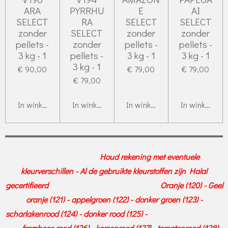
ARA
PYRRHU
E
AI
SELECT
RA
SELECT
SELECT
zonder
SELECT
zonder
zonder
pellets -
zonder
pellets -
pellets -
3 kg - 1
pellets -
3 kg - 1
3 kg - 1
3 kg - 1
€ 90,00
€ 79,00
€ 79,00
€ 79,00
In winkelwagen
In winkelwagen
In winkelwagen
In winkelwag
Houd rekening met eventuele
kleurverschillen - Al de gebruikte kleurstoffen zijn Halal
gecertifieerd Oranje (120) - Geel
oranje (121) - appelgroen (122) - donker groen (123) -
scharlakenrood (124) - donker rood (125) -
framboos rood (126) - kersenrood (127) - tomatenrood (128) -