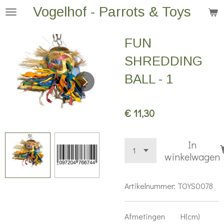
Vogelhof - Parrots & Toys
Ga
direct
naar
FUN
de
SHREDDING
hoofdinhoud
BALL - 1
€ 11,30
In
winkelwagen
Artikelnummer:
TOYS0078
Afmetingen H(cm)