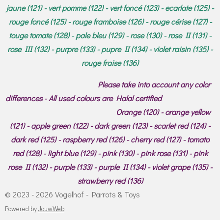
jaune (121) - vert pomme (122) - vert foncé (123) - ecarlate (125) -
rouge foncé (125) - rouge framboise (126) - rouge cérise (127) -
touge tomate (128) - pale bleu (129) - rose (130) - rose II (131) -
rose III (132) - purpre (133) - pupre II (134) - violet raisin (135) -
rouge fraise (136)
Please take into account any color
differences - All used colours are Halal certified
Orange (120) - orange yellow
(121) - apple green (122) - dark green (123) - scarlet red (124) -
dark red (125) - raspberry red (126) - cherry red (127) - tomato
red (128) - light blue (129) - pink (130) - pink rose (131) - pink
rose II (132) - purple (133) - purple II (134) - violet grape (135) -
strawberry red (136)
© 2023 - 2026 Vogelhof - Parrots & Toys
Powered by
JouwWeb