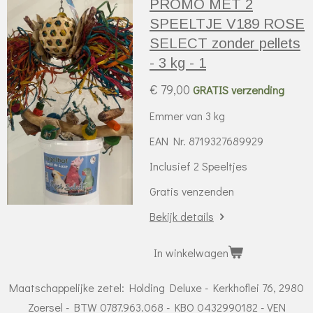
PROMO MET 2
SPEELTJE V189 ROSE
SELECT zonder pellets
- 3 kg - 1
€ 79,00
GRATIS verzending
Emmer van 3 kg
EAN Nr. 8719327689929
Inclusief 2 Speeltjes
Gratis venzenden
Bekijk details
In winkelwagen
Maatschappelijke zetel: Holding Deluxe - Kerkhoflei 76, 2980
Zoersel - BTW 0787.963.068 - KBO 0432990182 - VEN