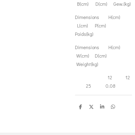
B(cm) D(cm) Gew.(kg)
Dimensions H(cm)
L(cm) P(cm)
Poids(kg)
Dimensions H(cm)
W(cm) D(cm)
Weight(kg)
12 12
25 0.08
D
D
S
D
e
e
h
e
l
e
a
l
e
l
r
e
n
e
n