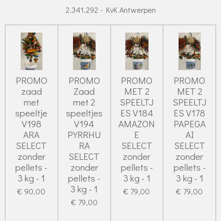
2.341.292 - KvK Antwerpen
PROMO
PROMO
PROMO
PROMO
zaad
Zaad
MET 2
MET 2
met
met 2
SPEELTJ
SPEELTJ
speeltje
speeltjes
ES V184
ES V178
V198
V194
AMAZON
PAPEGA
ARA
PYRRHU
E
AI
SELECT
RA
SELECT
SELECT
zonder
SELECT
zonder
zonder
pellets -
zonder
pellets -
pellets -
3 kg - 1
pellets -
3 kg - 1
3 kg - 1
3 kg - 1
€ 90,00
€ 79,00
€ 79,00
€ 79,00