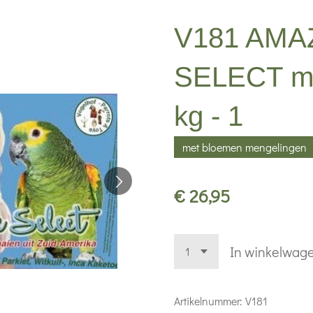
V181 AM
SELECT met
kg - 1
met bloemen mengelingen
€ 26,95
In winkelwag
Artikelnummer:
V181