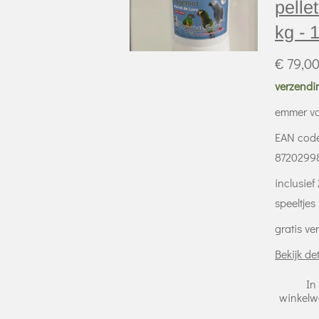
pellet
kg - 
€ 79,0
verzendi
emmer va
EAN cod
8720299
inclusief 
speeltjes
gratis v
Bekijk det
In
winkel