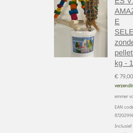
ES V
AMA
E
SEL
zond
pellet
kg - 
€ 79,0
verzendi
emmer va
EAN cod
8720299
Inclusief