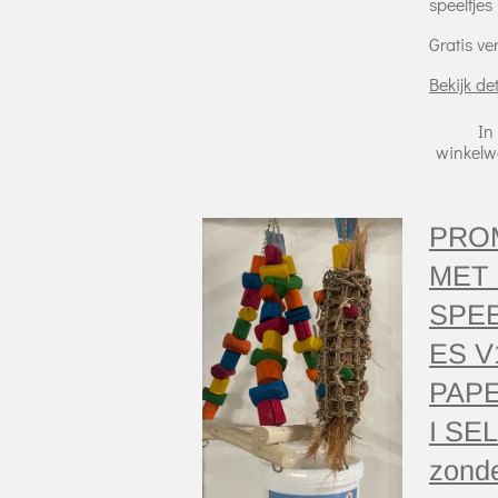
speeltjes
Gratis v
Bekijk det
In
winkel
PRO
MET 
SPE
ES V
PAP
I SE
zond