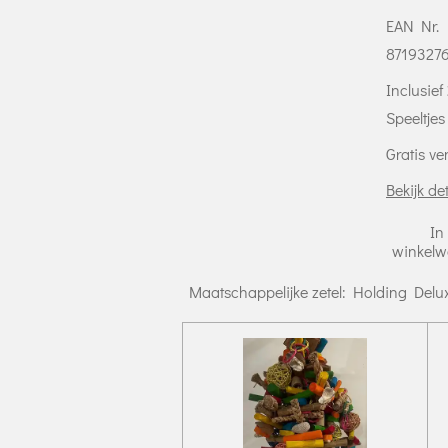
EAN Nr.
8719327
Inclusief
Speeltje
Gratis v
Bekijk det
In
winkel
Maatschappelijke zetel: Holding Delu