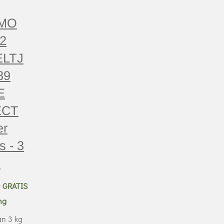
MO
2
ELTJ
89
E
ECT
er
s - 3
1
0
GRATIS
ng
n 3 kg