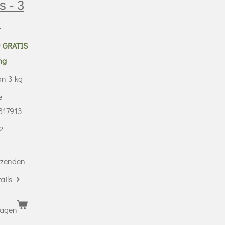
s - 3
1
0
GRATIS
ng
n 3 kg
e
817913
2
erzenden
ails
wagen