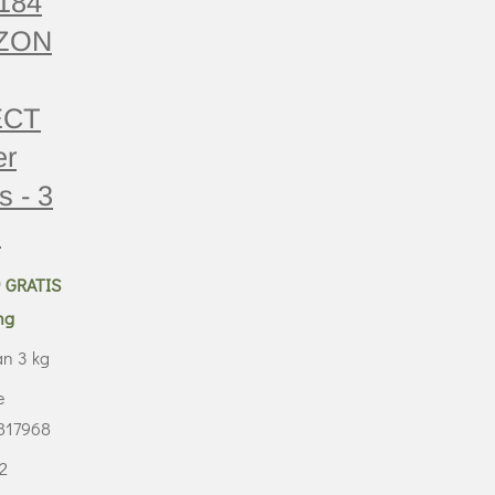
184
ZON
ECT
er
s - 3
1
0
GRATIS
ng
n 3 kg
e
817968
 2