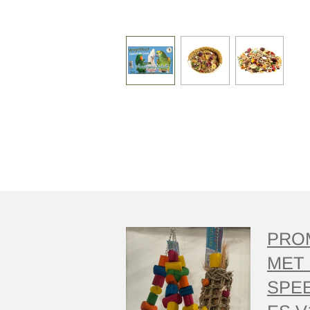
PRO
MET 
SPE