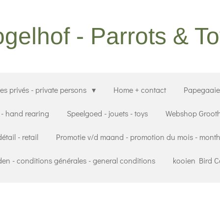
gelhof - Parrots & T
s privés - private persons
Home + contact
Papegaai
 - hand rearing
Speelgoed - jouets - toys
Webshop Grootha
ail - retail
Promotie v/d maand - promotion du mois - month
n - conditions générales - general conditions
kooien Bird 