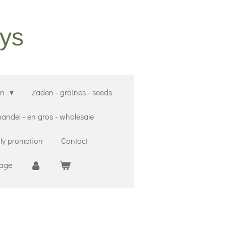
oys
en
Zaden - graines - seeds
ndel - en gros - wholesale
ly promotion
Contact
Cage