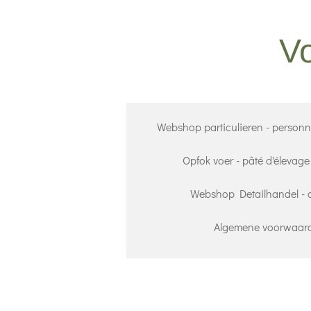
Ga
direct
Vo
naar
de
hoofdinhoud
Webshop particulieren - personne
Opfok voer - pâté d'élevage
Webshop Detailhandel - dét
Algemene voorwaarde