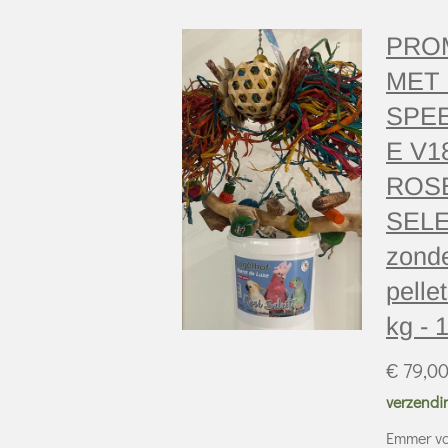
PRO
MET 
SPE
E V1
ROS
SEL
zond
pellet
kg - 
€ 79,0
verzendi
Emmer va