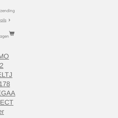
erzending
ails
wagen
MO
2
ELTJ
178
EGAA
LECT
er