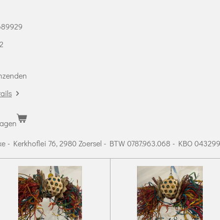
689929
 2
s
enzenden
ails
wagen
xe - Kerkhoflei 76, 2980 Zoersel - BTW 0787.963.068 - KBO 04329