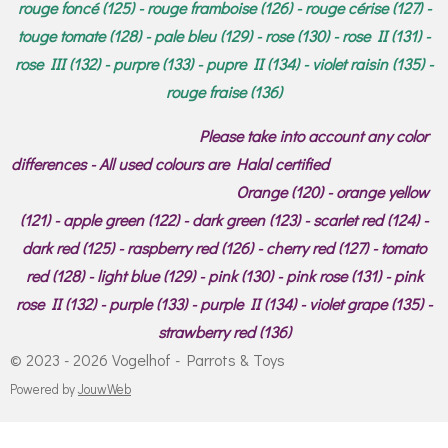
rouge foncé (125) - rouge framboise (126) - rouge cérise (127) -
touge tomate (128) - pale bleu (129) - rose (130) - rose II (131) -
rose III (132) - purpre (133) - pupre II (134) - violet raisin (135) -
rouge fraise (136)
Please take into account any color
differences - All used colours are Halal certified
Orange (120) - orange yellow
(121) - apple green (122) - dark green (123) - scarlet red (124) -
dark red (125) - raspberry red (126) - cherry red (127) - tomato
red (128) - light blue (129) - pink (130) - pink rose (131) - pink
rose II (132) - purple (133) - purple II (134) - violet grape (135) -
strawberry red (136)
© 2023 - 2026 Vogelhof - Parrots & Toys
Powered by
JouwWeb