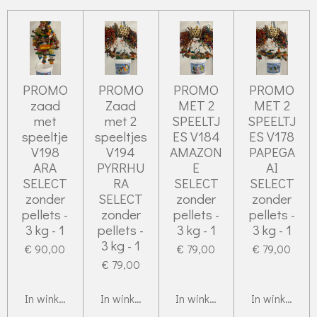
PROMO
PROMO
PROMO
PROMO
zaad
Zaad
MET 2
MET 2
met
met 2
SPEELTJ
SPEELTJ
speeltje
speeltjes
ES V184
ES V178
V198
V194
AMAZON
PAPEGA
ARA
PYRRHU
E
AI
SELECT
RA
SELECT
SELECT
zonder
SELECT
zonder
zonder
pellets -
zonder
pellets -
pellets -
3 kg - 1
pellets -
3 kg - 1
3 kg - 1
3 kg - 1
€ 90,00
€ 79,00
€ 79,00
€ 79,00
In winkelwagen
In winkelwagen
In winkelwagen
In winkelwag