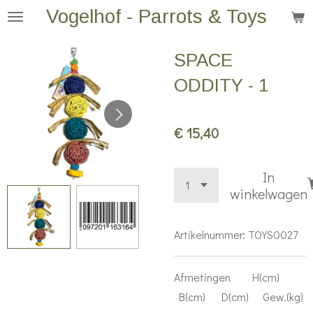
Vogelhof - Parrots & Toys
Ga
direct
naar
SPACE
de
ODDITY - 1
hoofdinhoud
€ 15,40
In
winkelwagen
Artikelnummer:
TOYS0027
Afmetingen H(cm)
B(cm) D(cm) Gew.(kg)