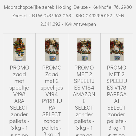
Maatschappelijke zetel: Holding Deluxe - Kerkhoflei 76, 2980
Zoersel - BTW 0787.963.068 - KBO 0432990182 - VEN
2.341.292 - KvK Antwerpen
PROMO
PROMO
PROMO
PROMO
zaad
Zaad
MET 2
MET 2
met
met 2
SPEELTJ
SPEELTJ
speeltje
speeltjes
ES V184
ES V178
V198
V194
AMAZON
PAPEGA
ARA
PYRRHU
E
AI
SELECT
RA
SELECT
SELECT
zonder
SELECT
zonder
zonder
pellets -
zonder
pellets -
pellets -
3 kg - 1
pellets -
3 kg - 1
3 kg - 1
3 kg - 1
€ 90,00
€ 79,00
€ 79,00