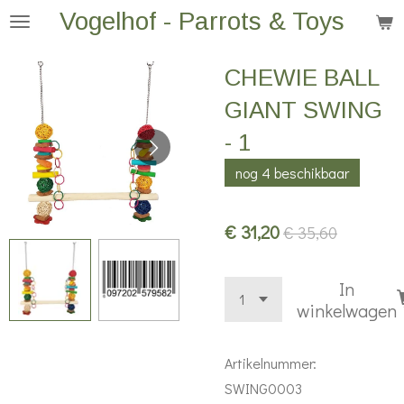
Vogelhof - Parrots & Toys
Ga
direct
naar
CHEWIE BALL
de
GIANT SWING
hoofdinhoud
- 1
nog 4 beschikbaar
€ 31,20
€ 35,60
In
winkelwagen
Artikelnummer:
SWING0003