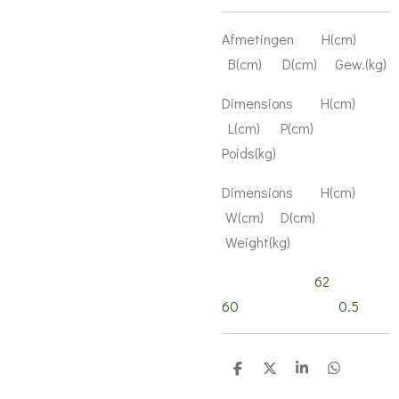
Afmetingen H(cm)
B(cm) D(cm) Gew.(kg)
Dimensions H(cm)
L(cm) P(cm)
Poids(kg)
Dimensions H(cm)
W(cm) D(cm)
Weight(kg)
62
60 0.5
D
D
S
D
e
e
h
e