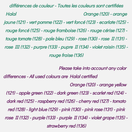
différences de couleur - Toutes les couleurs sont certifiées
Halal Orange (120) - orange
jaune (121) - vert pomme (122) - vert foncé (123) - ecarlate (125) -
rouge foncé (125) - rouge framboise (126) - rouge cérise (127) -
touge tomate (128) - pale bleu (129) - rose (130) - rose II (131) -
rose III (132) - purpre (133) - pupre II (134) - violet raisin (135) -
rouge fraise (136)
Please take into account any color
differences - All used colours are Halal certified
Orange (120) - orange yellow
(121) - apple green (122) - dark green (123) - scarlet red (124) -
dark red (125) - raspberry red (126) - cherry red (127) - tomato
red (128) - light blue (129) - pink (130) - pink rose (131) - pink
rose II (132) - purple (133) - purple II (134) - violet grape (135) -
strawberry red (136)