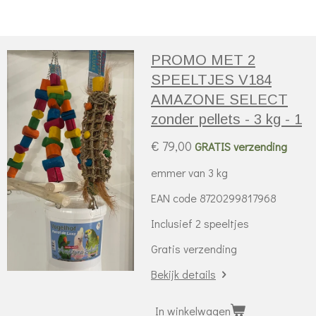
l
e
a
l
e
l
r
e
n
e
n
PROMO MET 2
SPEELTJES V184
AMAZONE SELECT
zonder pellets - 3 kg - 1
€ 79,00
GRATIS verzending
emmer van 3 kg
EAN code 8720299817968
Inclusief 2 speeltjes
Gratis verzending
Bekijk details
In winkelwagen