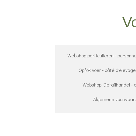
Ga
direct
Vo
naar
de
hoofdinhoud
Webshop particulieren - personne
Opfok voer - pâté d'élevage
Webshop Detailhandel - dé
Algemene voorwaarde