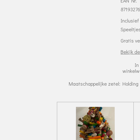
EAN Nr.
8719327
Inclusief
Speeltje
Gratis v
Bekijk de
In
winkel
Maatschappelijke zetel: Holding