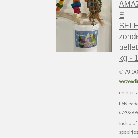
AMA
E
SEL
zond
pellet
kg - 
€ 79,0
verzendi
emmer v
EAN cod
8720299
Inclusief
speeltje