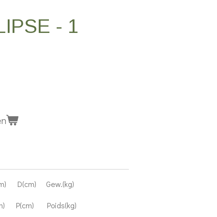
IPSE - 1
en
m) D(cm) Gew.(kg)
) P(cm) Poids(kg)