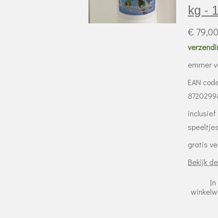
kg - 
€ 79,0
verzendi
emmer v
EAN cod
8720299
inclusief
speeltje
gratis v
Bekijk de
In
winkel