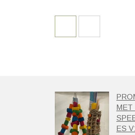
PRO
MET 
SPE
ES V