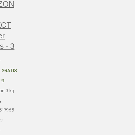
ZON
ECT
er
s - 3
1
0
GRATIS
ng
an 3 kg
e
817968
 2
s