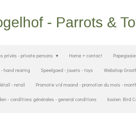
gelhof - Parrots & T
s privés - private persons
Home + contact
Papegaai
 - hand rearing
Speelgoed - jouets - toys
Webshop Grooth
tail - retail
Promotie v/d maand - promotion du mois - month
n - conditions générales - general conditions
kooien Bird 