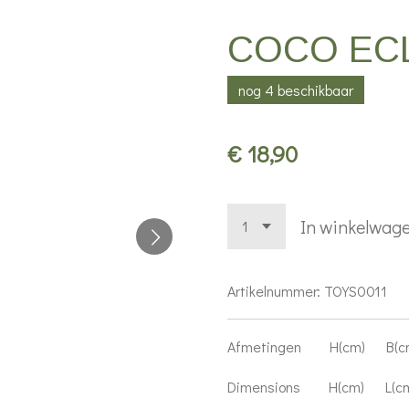
COCO ECL
nog 4 beschikbaar
€ 18,90
In winkelwag
Artikelnummer:
TOYS0011
Afmetingen H(cm) B(c
Dimensions H(cm) L(cm