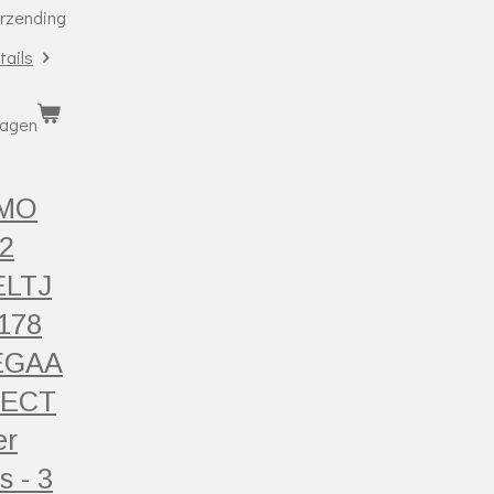
erzending
tails
wagen
MO
2
ELTJ
178
EGAA
LECT
er
s - 3