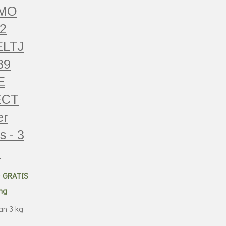
MO
2
ELTJ
89
E
ECT
er
s - 3
1
0
GRATIS
ng
n 3 kg