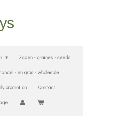
oys
en
Zaden - graines - seeds
andel - en gros - wholesale
ly promotion
Contact
Cage