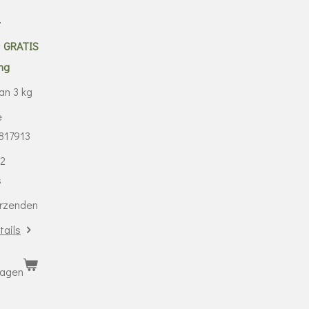
1
0
GRATIS
ng
an 3 kg
e
817913
 2
s
erzenden
tails
wagen