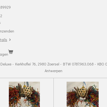
689929
 2
s
enzenden
tails
wagen
 Deluxe - Kerkhoflei 76, 2980 Zoersel - BTW 0787.963.068 - KBO 
Antwerpen