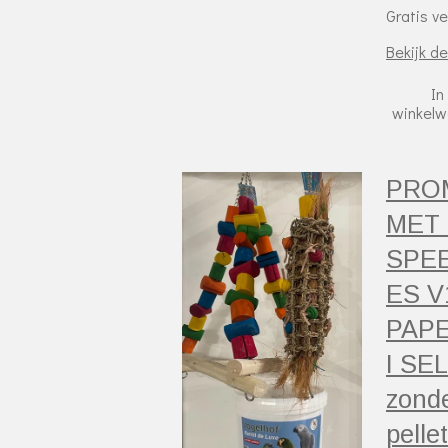
Gratis v
Bekijk de
In
winkel
PRO
MET 
SPE
ES V
PAP
I SE
zond
pellet