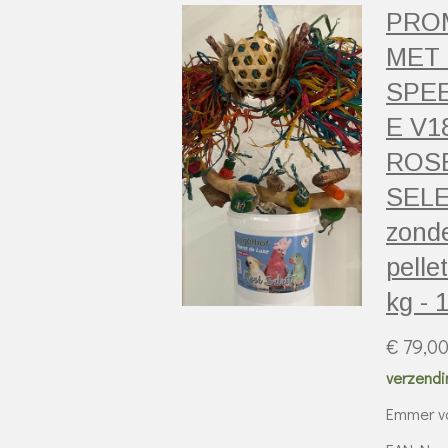
PRO
MET 
SPE
E V1
ROS
SEL
zond
pellet
kg - 
€ 79,0
verzendi
Emmer va