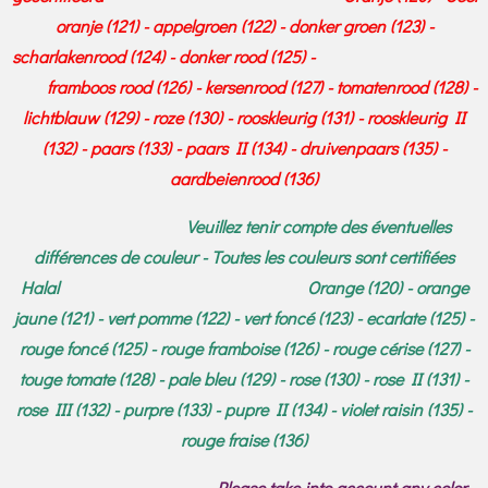
oranje (121) - appelgroen (122) - donker groen (123) -
scharlakenrood (124) - donker rood (125) -
framboos rood (126) - kersenrood (127) - tomatenrood (128) -
lichtblauw (129) - roze (130) - rooskleurig (131) - rooskleurig II
(132) - paars (133) - paars II (134) - druivenpaars (135) -
aardbeienrood (136)
Veuillez tenir compte des éventuelles
différences de couleur - Toutes les couleurs sont certifiées
Halal Orange (120) - orange
jaune (121) - vert pomme (122) - vert foncé (123) - ecarlate (125) -
rouge foncé (125) - rouge framboise (126) - rouge cérise (127) -
touge tomate (128) - pale bleu (129) - rose (130) - rose II (131) -
rose III (132) - purpre (133) - pupre II (134) - violet raisin (135) -
rouge fraise (136)
Please take into account any color