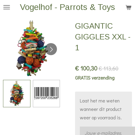
Vogelhof - Parrots & Toys
Ga
direct
naar
GIGANTIC
de
GIGGLES XXL -
hoofdinhoud
1
€ 100,30
€ 113,60
GRATIS verzending
Laat het me weten
wanneer dit product
weer op voorraad is.