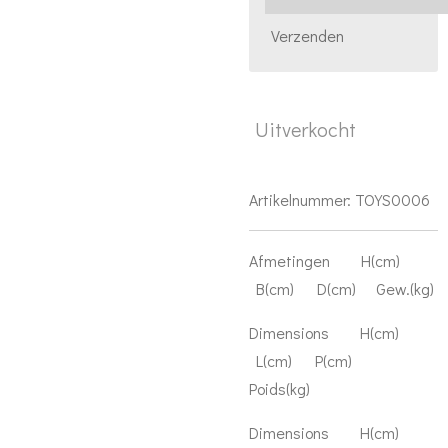
Verzenden
Uitverkocht
Artikelnummer:
TOYS0006
Afmetingen H(cm)
B(cm) D(cm) Gew.(kg)
Dimensions H(cm)
L(cm) P(cm)
Poids(kg)
Dimensions H(cm)