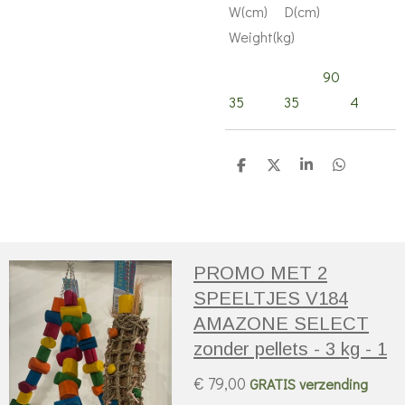
W(cm) D(cm)
Weight(kg)
90
35 35 4
D
D
S
D
e
e
h
e
l
e
a
l
e
l
r
e
n
e
n
PROMO MET 2
SPEELTJES V184
AMAZONE SELECT
zonder pellets - 3 kg - 1
€ 79,00
GRATIS verzending