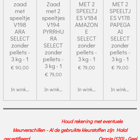
zaad
Zaad
MET 2
MET 2
met
met 2
SPEELTJ
SPEELTJ
speeltje
speeltjes
ES V184
ES V178
V198
V194
AMAZON
PAPEGA
ARA
PYRRHU
E
AI
SELECT
RA
SELECT
SELECT
zonder
SELECT
zonder
zonder
pellets -
zonder
pellets -
pellets -
3 kg - 1
pellets -
3 kg - 1
3 kg - 1
3 kg - 1
€ 90,00
€ 79,00
€ 79,00
€ 79,00
In winkelwagen
In winkelwagen
In winkelwagen
In winkelwag
Houd rekening met eventuele
kleurverschillen - Al de gebruikte kleurstoffen zijn Halal
gecertifieerd Oranje (120) - Geel