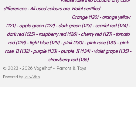
differences - All used colours are Halal certified
Orange (120) - orange yellow
(121) - apple green (122) - dark green (123) - scarlet red (124) -
dark red (125) - raspberry red (126) - cherry red (127) - tomato
red (128) - light blue (129) - pink (130) - pink rose (131) - pink
rose II (132) - purple (133) - purple II (134) - violet grape (135) -
strawberry red (136)
© 2023 - 2026 Vogelhof - Parrots & Toys
Powered by
JouwWeb